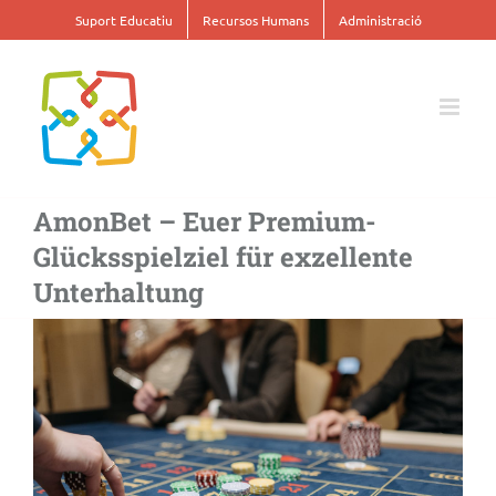
Skip
Suport Educatiu
Recursos Humans
Administració
to
content
AmonBet – Euer Premium-
Glücksspielziel für exzellente
Unterhaltung