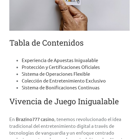
Tabla de Contenidos
Experiencia de Apuestas Inigualable
Protección y Certificaciones Oficiales
Sistema de Operaciones Flexible
Colección de Entretenimiento Exclusivo
Sistema de Bonificaciones Continuas
Vivencia de Juego Inigualable
En
Brazino777 casino
, tenemos revolucionado el idea
tradicional del entretenimiento digital a través de
tecnologías de vanguardia y un enfoque centrado