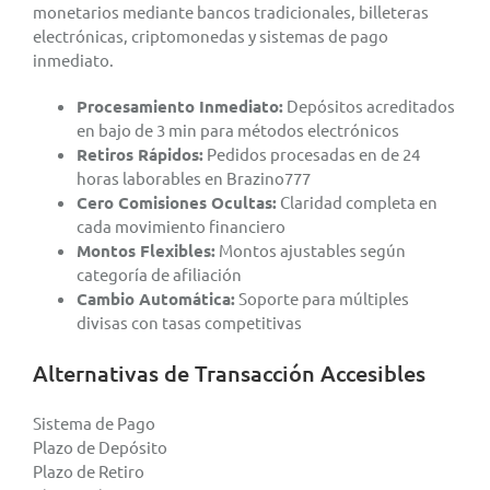
monetarios mediante bancos tradicionales, billeteras
electrónicas, criptomonedas y sistemas de pago
inmediato.
Procesamiento Inmediato:
Depósitos acreditados
en bajo de 3 min para métodos electrónicos
Retiros Rápidos:
Pedidos procesadas en de 24
horas laborables en Brazino777
Cero Comisiones Ocultas:
Claridad completa en
cada movimiento financiero
Montos Flexibles:
Montos ajustables según
categoría de afiliación
Cambio Automática:
Soporte para múltiples
divisas con tasas competitivas
Alternativas de Transacción Accesibles
Sistema de Pago
Plazo de Depósito
Plazo de Retiro