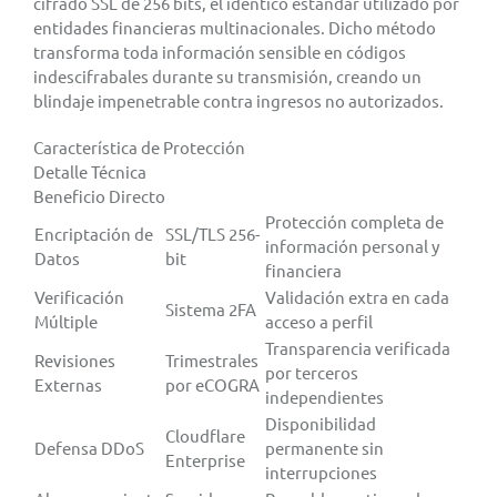
cifrado SSL de 256 bits, el idéntico estándar utilizado por
entidades financieras multinacionales. Dicho método
transforma toda información sensible en códigos
indescifrabales durante su transmisión, creando un
blindaje impenetrable contra ingresos no autorizados.
Característica de Protección
Detalle Técnica
Beneficio Directo
Protección completa de
Encriptación de
SSL/TLS 256-
información personal y
Datos
bit
financiera
Verificación
Validación extra en cada
Sistema 2FA
Múltiple
acceso a perfil
Transparencia verificada
Revisiones
Trimestrales
por terceros
Externas
por eCOGRA
independientes
Disponibilidad
Cloudflare
Defensa DDoS
permanente sin
Enterprise
interrupciones