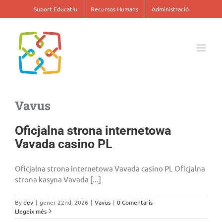
Skip
Suport Educatiu
Recursos Humans
Administració
to
content
Vavus
Oficjalna strona internetowa
Vavada casino PL
Oficjalna strona internetowa Vavada casino PL Oficjalna
strona kasyna Vavada [...]
By
dev
|
gener 22nd, 2026
|
Vavus
|
0 Comentaris
Llegeix més