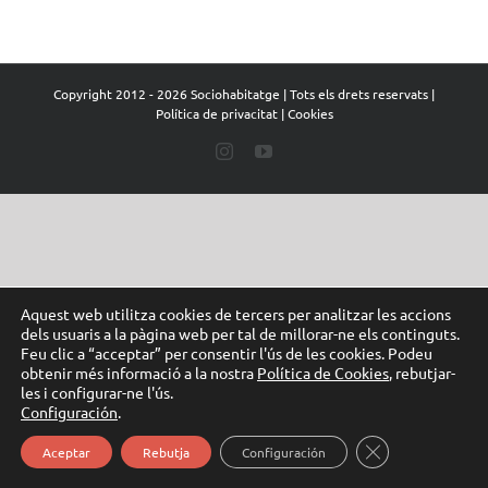
Copyright 2012 -
2026 Sociohabitatge | Tots els drets reservats |
Política de privacitat
|
Cookies
Instagram
YouTube
Aquest web utilitza cookies de tercers per analitzar les accions
dels usuaris a la pàgina web per tal de millorar-ne els continguts.
Feu clic a “acceptar” per consentir l'ús de les cookies. Podeu
obtenir més informació a la nostra
Política de Cookies
, rebutjar-
les i configurar-ne l'ús.
Configuración
.
Tanca el bàner d
Aceptar
Rebutja
Configuración