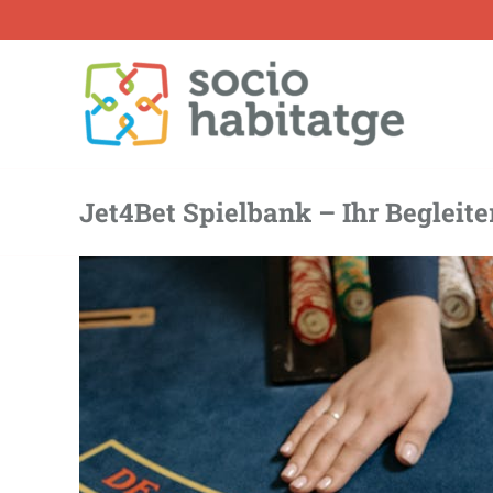
Skip
to
content
Jet4Bet Spielbank – Ihr Begleiter