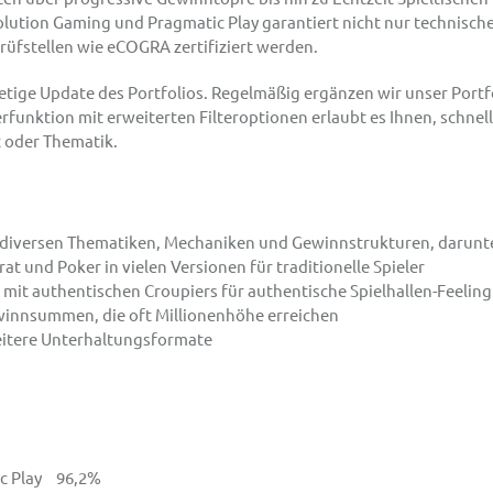
ution Gaming und Pragmatic Play garantiert nicht nur technische
rüfstellen wie eCOGRA zertifiziert werden.
tetige Update des Portfolios. Regelmäßig ergänzen wir unser Portfol
rfunktion mit erweiterten Filteroptionen erlaubt es Ihnen, schnel
t oder Thematik.
 diversen Thematiken, Mechaniken und Gewinnstrukturen, darunte
t und Poker in vielen Versionen für traditionelle Spieler
 mit authentischen Croupiers für authentische Spielhallen-Feeling
winnsummen, die oft Millionenhöhe erreichen
eitere Unterhaltungsformate
c Play
96,2%