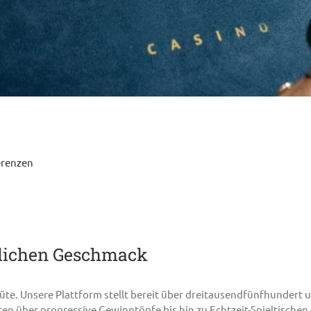
erenzen
eglichen Geschmack
üte. Unsere Plattform stellt bereit über dreitausendfünfhundert un
n über progressive Gewinntöpfe bis hin zu Echtzeit-Spieltischen –