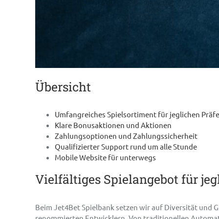
Übersicht
Umfangreiches Spielsortiment für jeglichen Präf
Klare Bonusaktionen und Aktionen
Zahlungsoptionen und Zahlungssicherheit
Qualifizierter Support rund um alle Stunde
Mobile Website für unterwegs
Vielfältiges Spielangebot für j
Beim Jet4Bet Spielbank setzen wir auf Diversität und G
renommierten Entwicklern. Von traditionellen Automate