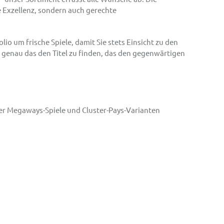
 Exzellenz, sondern auch gerechte
io um frische Spiele, damit Sie stets Einsicht zu den
l genau das den Titel zu finden, das den gegenwärtigen
r Megaways-Spiele und Cluster-Pays-Varianten