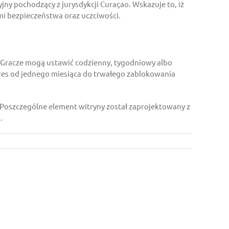
y pochodzący z jurysdykcji Curaçao. Wskazuje to, iż
 bezpieczeństwa oraz uczciwości.
Gracze mogą ustawić codzienny, tygodniowy albo
okres od jednego miesiąca do trwałego zablokowania
 Poszczególne element witryny został zaprojektowany z
.
Perla
Spinaro
Diamante
Casinò:
Sitio
La
de