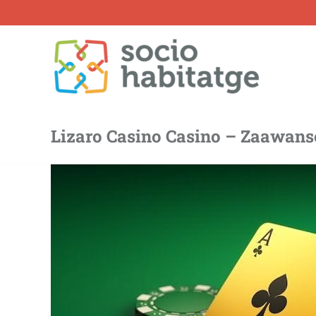
Skip
to
content
Lizaro Casino Casino – Zaawans