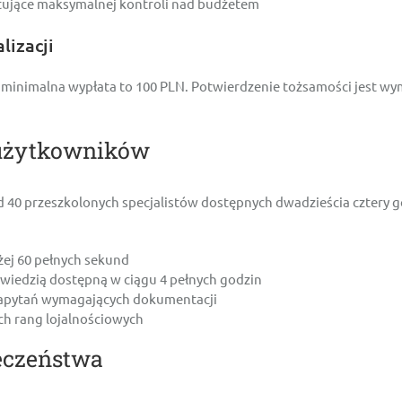
ujące maksymalnej kontroli nad budżetem
lizacji
inimalna wypłata to 100 PLN. Potwierdzenie tożsamości jest wyma
 użytkowników
d 40 przeszkolonych specjalistów dostępnych dwadzieścia cztery g
ej 60 pełnych sekund
wiedzią dostępną w ciągu 4 pełnych godzin
zapytań wymagających dokumentacji
ch rang lojalnościowych
eczeństwa