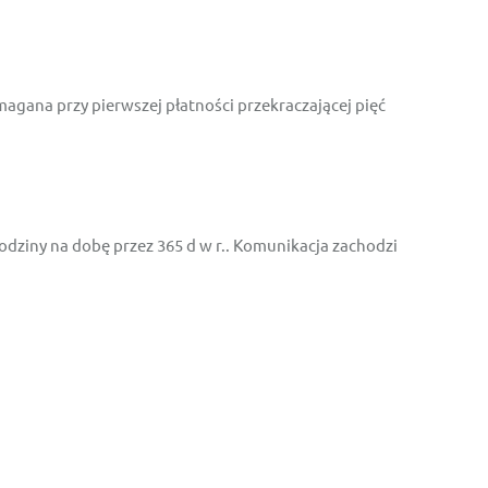
gana przy pierwszej płatności przekraczającej pięć
odziny na dobę przez 365 d w r.. Komunikacja zachodzi