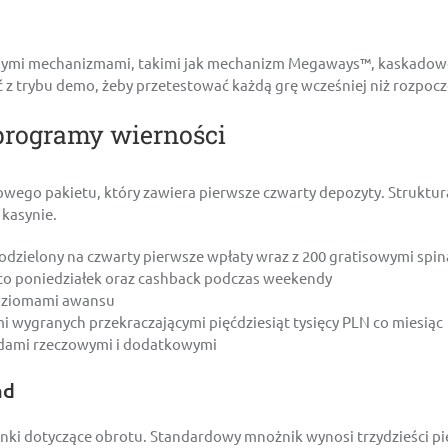
nymi mechanizmami, takimi jak mechanizm Megaways™, kaskadowe 
 trybu demo, żeby przetestować każdą grę wcześniej niż rozpoczę
rogramy wierności
wego pakietu, który zawiera pierwsze czwarty depozyty. Struktur
 kasynie.
podzielony na czwarty pierwsze wpłaty wraz z 200 gratisowymi spi
o poniedziałek oraz cashback podczas weekendy
poziomami awansu
i wygranych przekraczającymi pięćdziesiąt tysięcy PLN co miesiąc
dami rzeczowymi i dodatkowymi
ad
unki dotyczące obrotu. Standardowy mnożnik wynosi trzydzieści p