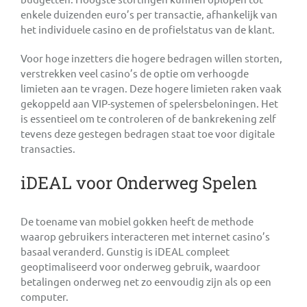
enkele duizenden euro’s per transactie, afhankelijk van
het individuele casino en de profielstatus van de klant.
Voor hoge inzetters die hogere bedragen willen storten,
verstrekken veel casino’s de optie om verhoogde
limieten aan te vragen. Deze hogere limieten raken vaak
gekoppeld aan VIP-systemen of spelersbeloningen. Het
is essentieel om te controleren of de bankrekening zelf
tevens deze gestegen bedragen staat toe voor digitale
transacties.
iDEAL voor Onderweg Spelen
De toename van mobiel gokken heeft de methode
waarop gebruikers interacteren met internet casino’s
basaal veranderd. Gunstig is iDEAL compleet
geoptimaliseerd voor onderweg gebruik, waardoor
betalingen onderweg net zo eenvoudig zijn als op een
computer.