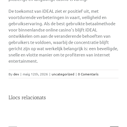
De toekomst van iDEAL ziet er positief uit, met
voortdurende verbeteringen in vaart, veiligheid en
gebruikservaring. Als de best gebruikte betaalmethode
voor binnenlandse online casino’s blijft iDEAL
ontwikkelen om aan de veranderende behoeften van
gebruikers te voldoen, waarbij de concentratie blijft
gericht zijn op wat werkelijk belangrijk is: een beveiligde,
snelle en vlotte manier om te profiteren van internet
entertainment.
By
dev
|
maig 12th, 2026
|
uncategorized
|
0 Comentaris
Llocs relacionats
Wizebets
Casino:
Manualul
Jouw
Complet
Ultieme
pentru
Gids