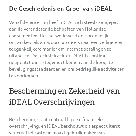
De Geschiedenis en Groei van iDEAL
Vanaf de lancering heeft iDEAL zich steeds aangepast
aan de veranderende behoeften van Hollandse
consumenten. Het netwerk werd oorspronkelijk
ontwikkeld als antwoord op de eis naar een veiligere en
toegankelijkere manier om internet betalingen te
uitvoeren. De techniek achter iDEAL is continu
geüpdatet om te tegemoet komen aan de hoogste
beveiligingsstandaarden en om bedrieglijke activiteiten
te voorkomen.
Bescherming en Zekerheid van
iDEAL Overschrijvingen
Bescherming staat centraal bij elke financiële
overschrijving, en iDEAL beschouwt dit aspect uiterst
serieus. Het systeem maakt gebruikmaken van