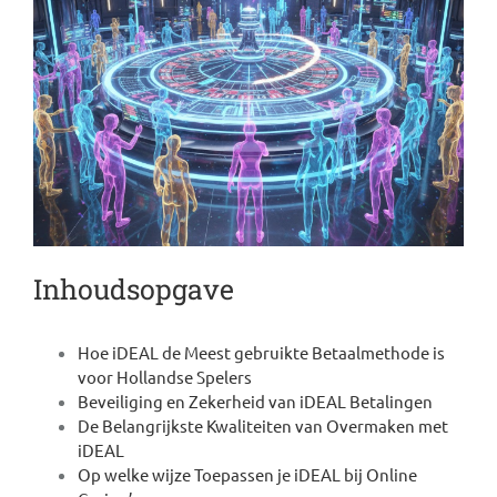
Inhoudsopgave
Hoe iDEAL de Meest gebruikte Betaalmethode is
voor Hollandse Spelers
Beveiliging en Zekerheid van iDEAL Betalingen
De Belangrijkste Kwaliteiten van Overmaken met
iDEAL
Op welke wijze Toepassen je iDEAL bij Online