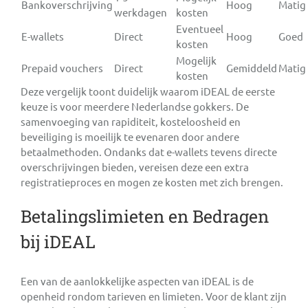
Bankoverschrijving
Hoog
Matig
werkdagen
kosten
Eventueel
E-wallets
Direct
Hoog
Goed
kosten
Mogelijk
Prepaid vouchers
Direct
Gemiddeld
Matig
kosten
Deze vergelijk toont duidelijk waarom iDEAL de eerste
keuze is voor meerdere Nederlandse gokkers. De
samenvoeging van rapiditeit, kosteloosheid en
beveiliging is moeilijk te evenaren door andere
betaalmethoden. Ondanks dat e-wallets tevens directe
overschrijvingen bieden, vereisen deze een extra
registratieproces en mogen ze kosten met zich brengen.
Betalingslimieten en Bedragen
bij iDEAL
Een van de aanlokkelijke aspecten van iDEAL is de
openheid rondom tarieven en limieten. Voor de klant zijn