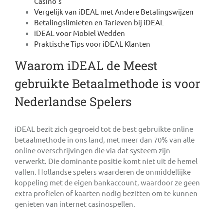
Casino’s
Vergelijk van iDEAL met Andere Betalingswijzen
Betalingslimieten en Tarieven bij iDEAL
iDEAL voor Mobiel Wedden
Praktische Tips voor iDEAL Klanten
Waarom iDEAL de Meest
gebruikte Betaalmethode is voor
Nederlandse Spelers
iDEAL bezit zich gegroeid tot de best gebruikte online
betaalmethode in ons land, met meer dan 70% van alle
online overschrijvingen die via dat systeem zijn
verwerkt. Die dominante positie komt niet uit de hemel
vallen. Hollandse spelers waarderen de onmiddellijke
koppeling met de eigen bankaccount, waardoor ze geen
extra profielen of kaarten nodig bezitten om te kunnen
genieten van internet casinospellen.