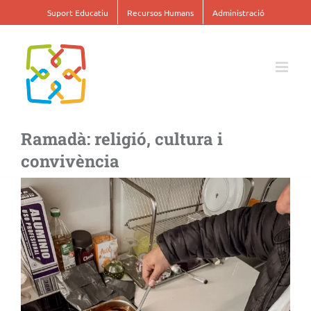
Skip
Suport Educatiu
Recursos Humans
Administració
to
content
Ramadà: religió, cultura i
convivència
View
Larger
Image