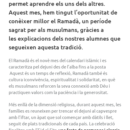
permet aprendre els uns dels altres.
Aquest mes, hem tingut l’oportunitat de
conèixer millor el Ramadà, un període
sagrat per als musulmans, gràcies a
les explicacions dels nostres alumnes que
segueixen aquesta tradició.
El Ramadà és el novè mes del calendari islàmic i es
caracteritza pel dejuni des de l’alba fins a la posta
Aquest és un temps de reflexió, Ramadà també és
cultura iconvivència, espiritualitat i solidaritat, en què
els musulmans reforcen la seva connexió amb Déu i
practiquen valors com la paciència i la generositat.
Més enllà de la dimensió religiosa, durant aquest mes, les
famílies es reuneixen per trencar el dejuni al capvespre
amb l’iftar, un àpat que sol començar amb dàtils i llet,
seguit de plats tradicionals de cada país. La celebració
finalitza amb l’Eid al-Fitr
, una festa de germanor i alegria