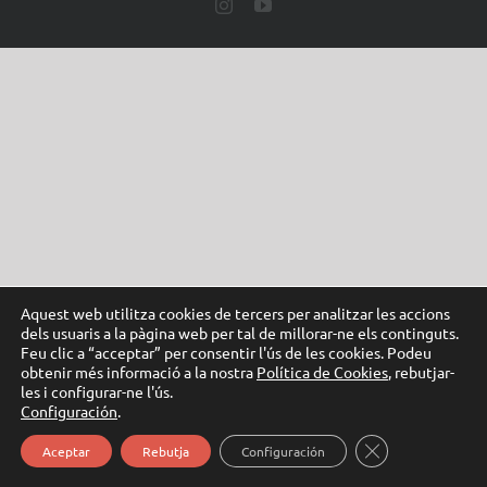
Instagram
YouTube
Aquest web utilitza cookies de tercers per analitzar les accions
dels usuaris a la pàgina web per tal de millorar-ne els continguts.
Feu clic a “acceptar” per consentir l'ús de les cookies. Podeu
obtenir més informació a la nostra
Política de Cookies
, rebutjar-
les i configurar-ne l'ús.
Configuración
.
Tanca el bàner d
Aceptar
Rebutja
Configuración