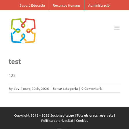
Skip
Suport Educatiu
Recursos Humans
Administració
to
content
test
123
By
dev
|
març 20th, 2026
|
Sense categoria
|
0 Comentaris
Copyright 2012 -
2026 Sociohabitatge | Tots els drets reservats |
Política de privacitat
|
Cookies