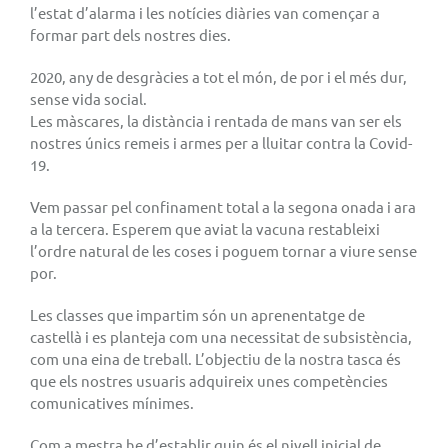
l’estat d’alarma i les notícies diàries van començar a
formar part dels nostres dies.
2020, any de desgràcies a tot el món, de por i el més dur,
sense vida social.
Les màscares, la distància i rentada de mans van ser els
nostres únics remeis i armes per a lluitar contra la Covid-
19.
Vem passar pel confinament total a la segona onada i ara
a la tercera. Esperem que aviat la vacuna restableixi
l’ordre natural de les coses i poguem tornar a viure sense
por.
Les classes que impartim són un aprenentatge de
castellà i es planteja com una necessitat de subsistència,
com una eina de treball. L’objectiu de la nostra tasca és
que els nostres usuaris adquireix unes competències
comunicatives mínimes.
Com a mestra he d’establir quin és el nivell inicial de