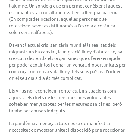
l’alumne. Un sondeig que em permet conèixer si aquest
estudiant està o no alfabetitzat en la llengua materna
(En comptades ocasions, aquelles persones que
refereixen haver assistit només a l’escola alcorànica
solen ser analfabets).
Davant l’actual crisi sanitària mundial la realitat dels
migrants no ha canviat, la migració lluny d’aturar-se, ha
crescut i desborda els organismes que ofereixen ajuda
per poder acollir-los i donar un ventall d’oportunitats per
començar una nova vida lluny dels seus països d’origen
on el seu dia a dia és més complicat.
Els virus no reconeixen fronteres. En situacions com
aquesta els drets de les persones més vulnerables
sofreixen menyscaptes per les mesures sanitàries, però
també per abusos indeguts.
La pandèmia amenaça a tots i posa de manifest la
necessitat de mostrar unitat i disposició per a reaccionar