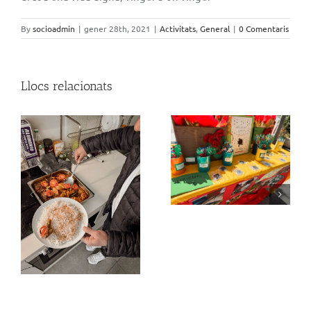
By
socioadmin
|
gener 28th, 2021
|
Activitats
,
General
|
0 Comentaris
Llocs relacionats
Moments que parlen
El terrat de Moragas
per si sols…
ia