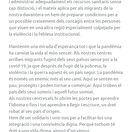
i administrar adequadament els recursos sanitaris sense
cap distinció, i el mateix aplica per als migrants de la
nostra davantera on hem de preparar condicions per a
un possible creixement dels contagis entre les persones
que viuen en una altra regió especialment colpejada per
la violència i la feblesa institucional.
Mantenim una mirada d’esperança tot i que la pandèmia
ha canviat la vida al món sencer. Als nostres centres
arriben migrants fugint dels seus països sense por a la
covid-19, ja que després de fugir de la pobresa, la
violència i la guerra aquest és un país segur. La pandèmia
és només un enemic més al seu camí. Aquí se senten en
pau, protegits i poden tornar a començar. Aquí troben el
país dels seus somnis i aquell futur somiat.
Als nostres centres els hi obrim les portes per aprendre
l’idioma o fins i tot aprendre a llegir i escriure, un dret
robat al seu país d’origen.
Hem de ser solidaris i unir-nos per a facilitar-los una
integració i una convivència digna. Perquè tothom té
dret a una vida digna, vingui d’on vingui