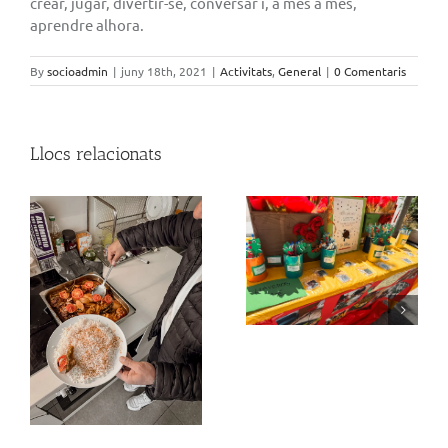
crear, jugar, divertir-se, conversar i, a més a més,
aprendre alhora.
By
socioadmin
|
juny 18th, 2021
|
Activitats
,
General
|
0 Comentaris
Llocs relacionats
Moments que parlen
El terrat de Moragas
per si sols…
ia