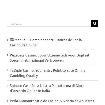
Cerca
…
Manualul Complet pentru Trăirea de Joc la
Cazinouri Online
Wizebets Casino: Jouw Ultieme Gids voor Digitaal
Spelen met maximaal Vertrouwen
TeaSpin Casino: Your Entry Point to Elite Online
Gambling Quality
Spinaro Casinò: La Nostra Piattaforma di Gioco
d’Azzardo Online in Italia
Perla Diamante Sitio de Casino: Vivencia de Apuestas