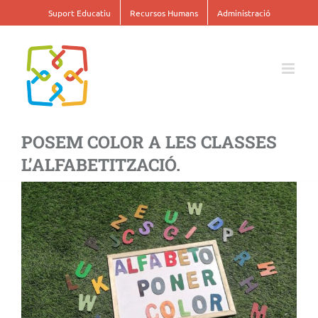
Skip
Suport Educatiu
Recursos Humans
Administració
to
content
POSEM COLOR A LES CLASSES
L’ALFABETITZACIÓ.
View
Larger
Image