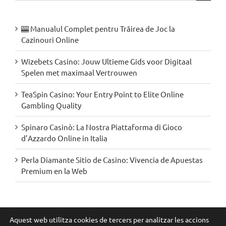
…
🎰 Manualul Complet pentru Trăirea de Joc la
Cazinouri Online
Wizebets Casino: Jouw Ultieme Gids voor Digitaal
Spelen met maximaal Vertrouwen
TeaSpin Casino: Your Entry Point to Elite Online
Gambling Quality
Spinaro Casinò: La Nostra Piattaforma di Gioco
d’Azzardo Online in Italia
Perla Diamante Sitio de Casino: Vivencia de Apuestas
Premium en la Web
Segueix-nos a les xarxes:
Aquest web utilitza cookies de tercers per analitzar les accions