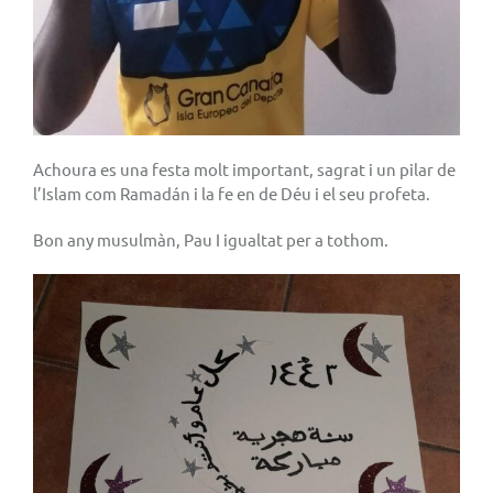
Achoura es una festa molt important, sagrat i un pilar de
l’Islam com Ramadán i la fe en de Déu i el seu profeta.
Bon any musulmàn, Pau I igualtat per a tothom.