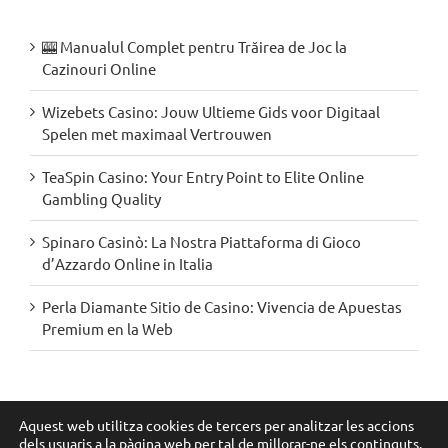
🎰 Manualul Complet pentru Trăirea de Joc la
Cazinouri Online
Wizebets Casino: Jouw Ultieme Gids voor Digitaal
Spelen met maximaal Vertrouwen
TeaSpin Casino: Your Entry Point to Elite Online
Gambling Quality
Spinaro Casinò: La Nostra Piattaforma di Gioco
d’Azzardo Online in Italia
Perla Diamante Sitio de Casino: Vivencia de Apuestas
Premium en la Web
Segueix-nos a les xarxes:
Aquest web utilitza cookies de tercers per analitzar les accions
dels usuaris a la pàgina web per tal de millorar-ne els continguts.