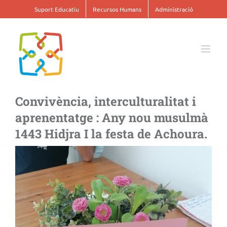
Skip
Suport Educatiu
Recursos Humans
Administració
to
content
Convivència, interculturalitat i
aprenentatge : Any nou musulmà
1443 Hidjra I la festa de Achoura.
View
Larger
Image