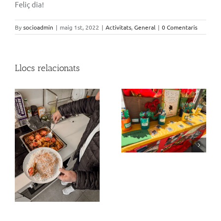
Feliç dia!
By
socioadmin
|
maig 1st, 2022
|
Activitats
,
General
|
0 Comentaris
Llocs relacionats
Moments que parlen
El terrat de Moragas
per si sols…
ia