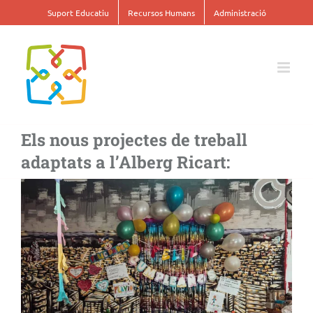
Skip
Suport Educatiu
Recursos Humans
Administració
to
content
Els nous projectes de treball
adaptats a l’Alberg Ricart:
View
Larger
Image