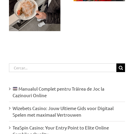
ia
Cerca
…
Manualul Complet pentru Trăirea de Joc la
Cazinouri Online
Wizebets Casino: Jouw Ultieme Gids voor Digitaal
Spelen met maximaal Vertrouwen
TeaSpin Casino: Your Entry Point to Elite Online