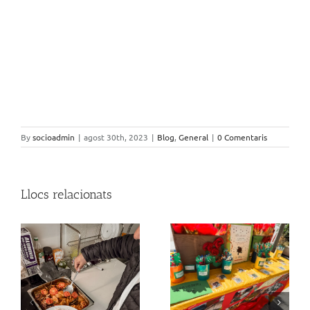
By
socioadmin
|
agost 30th, 2023
|
Blog
,
General
|
0 Comentaris
Llocs relacionats
Moments que parlen
El terrat de Moragas
per si sols…