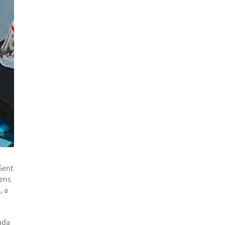
 Sent
nens
, a
ada