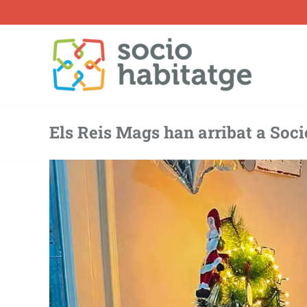
Skip
to
content
Els Reis Mags han arribat a Soc
View
Larger
Image