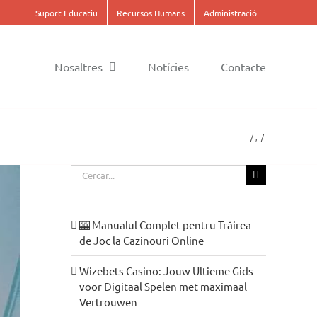
Suport Educatiu
Recursos Humans
Administració
Nosaltres
Notícies
Contacte
Cerca
…
🎰 Manualul Complet pentru Trăirea
de Joc la Cazinouri Online
Wizebets Casino: Jouw Ultieme Gids
voor Digitaal Spelen met maximaal
Vertrouwen