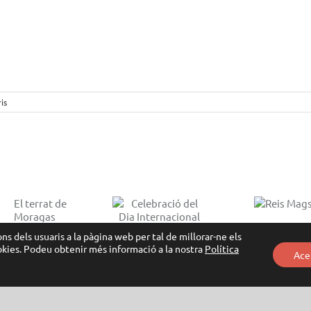
is
Celebració del
Reis
Dia
Ramadà:
Mags
Internacional
cul
de la Dona:
conv
ns dels usuaris a la pàgina web per tal de millorar-ne els
Tallers per la
ookies. Podeu obtenir més informació a la nostra
Política
Ace
Igualtat i el
Respecte
tica de privacitat
|
Cookies