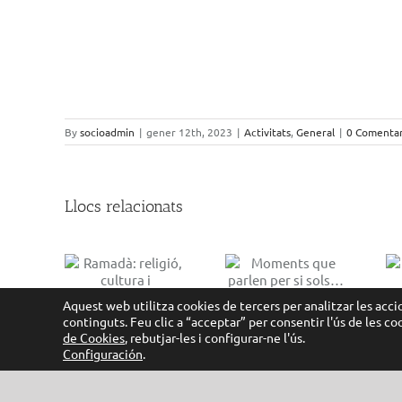
By
socioadmin
|
gener 12th, 2023
|
Activitats
,
General
|
0 Comentar
Llocs relacionats
Moments que
 religió,
El terrat de
parlen per si
tura i
Moragas
sols…
ivència
Aquest web utilitza cookies de tercers per analitzar les accio
continguts. Feu clic a “acceptar” per consentir l'ús de les c
de Cookies
, rebutjar-les i configurar-ne l'ús.
Configuración
.
Copyright 2012 -
2026 Sociohabitatge | Tots els drets reservats |
Polí