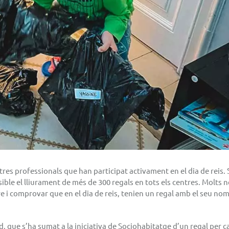
tres professionals que han participat activament en el dia de reis.
ssible el lliurament de més de 300 regals en tots els centres. Molts 
ure i comprovar que en el dia de reis, tenien un regal amb el seu nom
que s’ha sumat a la iniciativa de Sociohabitatge d’un regal per c