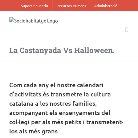
Skip
Suport Educatiu
Recursos Humans
Administració
to
content
La Castanyada Vs Halloween.
View
Larger
Image
Com cada any el nostre calendari
d’activitats és transmetre la cultura
catalana a les nostres famílies,
acompanyant els ensenyaments del
col·legi per als més petits i transmetent-
los als més grans.