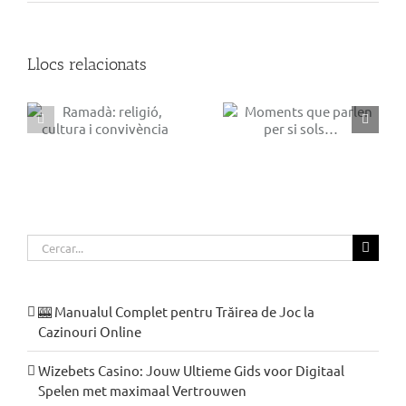
Llocs relacionats
El terrat de
Moments que parlen
Moragas
ia
per si sols…
Cerca
…
🎰 Manualul Complet pentru Trăirea de Joc la
Cazinouri Online
Wizebets Casino: Jouw Ultieme Gids voor Digitaal
Spelen met maximaal Vertrouwen