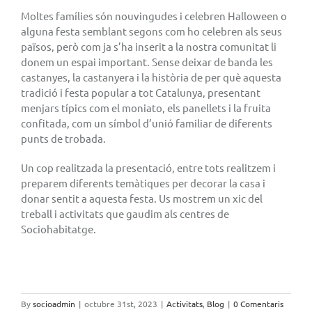
Moltes famílies són nouvingudes i celebren Halloween o
alguna festa semblant segons com ho celebren als seus
països, però com ja s’ha inserit a la nostra comunitat li
donem un espai important. Sense deixar de banda les
castanyes, la castanyera i la història de per què aquesta
tradició i festa popular a tot Catalunya, presentant
menjars típics com el moniato, els panellets i la fruita
confitada, com un símbol d’unió familiar de diferents
punts de trobada.
Un cop realitzada la presentació, entre tots realitzem i
preparem diferents temàtiques per decorar la casa i
donar sentit a aquesta festa. Us mostrem un xic del
treball i activitats que gaudim als centres de
Sociohabitatge.
By
socioadmin
|
octubre 31st, 2023
|
Activitats
,
Blog
|
0 Comentaris