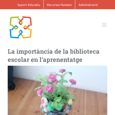
Skip
Suport Educatiu
Recursos Humans
Administració
to
content
La importància de la biblioteca
escolar en l’aprenentatge
View
Larger
Image