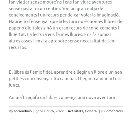
fan viatjar sense moure’ns i ens fan viure aventures
sense gastar ni un cèntim. Són un gran mitjà de
coneixements i un recurs per deixar volar la imaginació.
Hauríem d’ensenyar que la lectura no és només llibres de
paper o digitales sinó un gran recurs de coneixements i
llibertat. La lectura ens fa més lliures. Ens fa somiar
altres coses i ens fa aprendre sense necessitat de tenir
recursos.
El llibre és l’amic fidel, aprendre a llegir un llibre a un nen
petit és com ensenyar-li a caminar. I llegint caminem tots
junts.
Anima’t i agafa un llibre, comença una nova aventura
By
socioadmin
|
gener 20th, 2022
|
Activitats
,
General
|
0 Comentaris