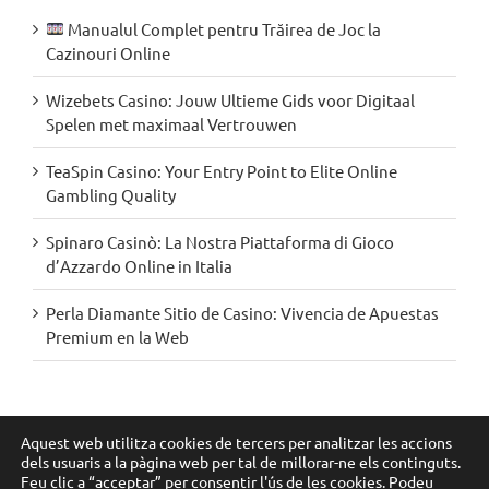
Manualul Complet pentru Trăirea de Joc la
Cazinouri Online
Wizebets Casino: Jouw Ultieme Gids voor Digitaal
Spelen met maximaal Vertrouwen
TeaSpin Casino: Your Entry Point to Elite Online
Gambling Quality
Spinaro Casinò: La Nostra Piattaforma di Gioco
d’Azzardo Online in Italia
Perla Diamante Sitio de Casino: Vivencia de Apuestas
Premium en la Web
Segueix-nos a les xarxes:
Aquest web utilitza cookies de tercers per analitzar les accions
dels usuaris a la pàgina web per tal de millorar-ne els continguts.
Feu clic a “acceptar” per consentir l'ús de les cookies. Podeu