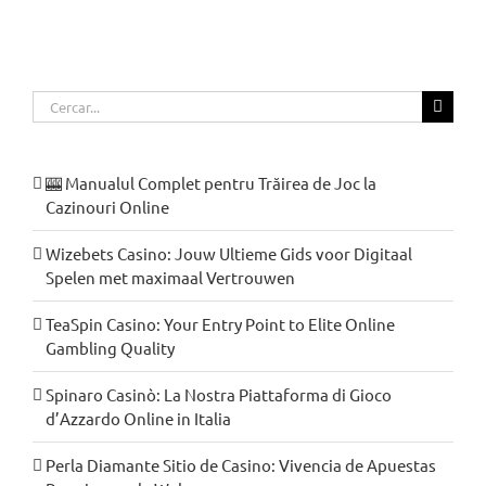
Cerca
…
🎰 Manualul Complet pentru Trăirea de Joc la
Cazinouri Online
Wizebets Casino: Jouw Ultieme Gids voor Digitaal
Spelen met maximaal Vertrouwen
TeaSpin Casino: Your Entry Point to Elite Online
Gambling Quality
Spinaro Casinò: La Nostra Piattaforma di Gioco
d’Azzardo Online in Italia
Perla Diamante Sitio de Casino: Vivencia de Apuestas