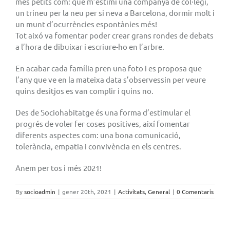
més petits com: que m’estimi una companya de col·legi,
un trineu per la neu per si neva a Barcelona, dormir molt i
un munt d’ocurrències espontànies més!
Tot aixó va fomentar poder crear grans rondes de debats
a l’hora de dibuixar i escriure-ho en l’arbre.
En acabar cada família pren una foto i es proposa que
l’any que ve en la mateixa data s’observessin per veure
quins desitjos es van complir i quins no.
Des de Sociohabitatge és una forma d’estimular el
progrés de voler fer coses positives, així fomentar
diferents aspectes com: una bona comunicació,
tolerància, empatia i convivència en els centres.
Anem per tos i més 2021!
By
socioadmin
|
gener 20th, 2021
|
Activitats
,
General
|
0 Comentaris