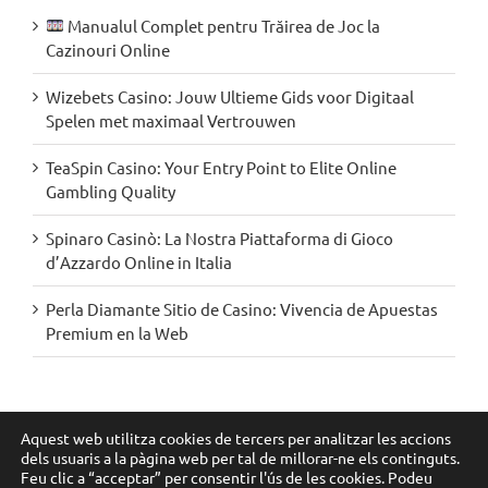
Manualul Complet pentru Trăirea de Joc la
Cazinouri Online
Wizebets Casino: Jouw Ultieme Gids voor Digitaal
Spelen met maximaal Vertrouwen
TeaSpin Casino: Your Entry Point to Elite Online
Gambling Quality
Spinaro Casinò: La Nostra Piattaforma di Gioco
d’Azzardo Online in Italia
Perla Diamante Sitio de Casino: Vivencia de Apuestas
Premium en la Web
Segueix-nos a les xarxes:
Aquest web utilitza cookies de tercers per analitzar les accions
dels usuaris a la pàgina web per tal de millorar-ne els continguts.
Feu clic a “acceptar” per consentir l'ús de les cookies. Podeu