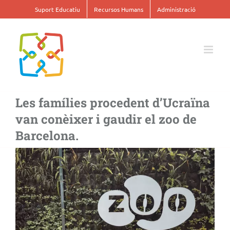
Skip
Suport Educatiu
Recursos Humans
Administració
to
content
Les famílies procedent d’Ucraïna
van conèixer i gaudir el zoo de
Barcelona.
View
Larger
Image