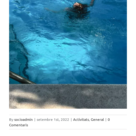
By
socioadmin
|
setembre 1st, 2022
|
Activitats
,
General
|
0
Comentaris