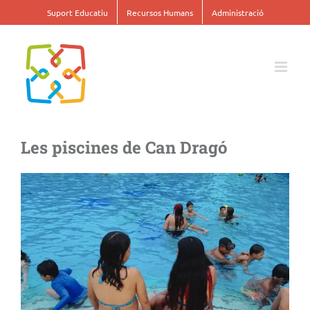
Skip
Suport Educatiu
Recursos Humans
Administració
to
content
Les piscines de Can Dragó
View
Larger
Image