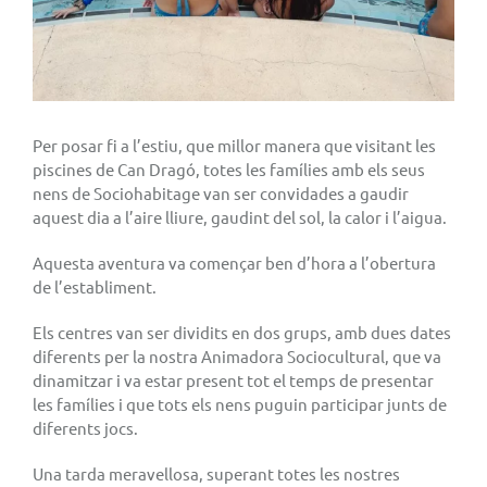
Per posar fi a l’estiu, que millor manera que visitant les
piscines de Can Dragó, totes les famílies amb els seus
nens de Sociohabitage van ser convidades a gaudir
aquest dia a l’aire lliure, gaudint del sol, la calor i l’aigua.
Aquesta aventura va començar ben d’hora a l’obertura
de l’establiment.
Els centres van ser dividits en dos grups, amb dues dates
diferents per la nostra Animadora Sociocultural, que va
dinamitzar i va estar present tot el temps de presentar
les famílies i que tots els nens puguin participar junts de
diferents jocs.
Una tarda meravellosa, superant totes les nostres