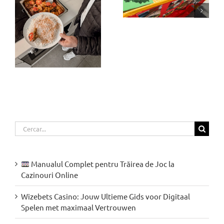
ia
Cerca
…
Manualul Complet pentru Trăirea de Joc la
Cazinouri Online
Wizebets Casino: Jouw Ultieme Gids voor Digitaal
Spelen met maximaal Vertrouwen