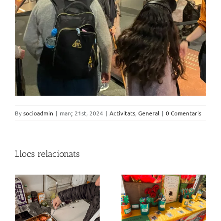
By
socioadmin
|
març 21st, 2024
|
Activitats
,
General
|
0 Comentaris
Llocs relacionats
Moments que parlen
El terrat de Moragas
per si sols…