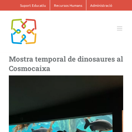
Skip
Suport Educatiu
Recursos Humans
Administració
to
content
Mostra temporal de dinosaures al
Cosmocaixa
View
Larger
Image