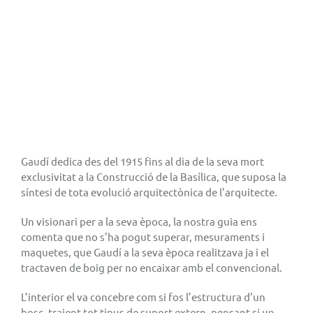
Gaudí dedica des del 1915 fins al dia de la seva mort
exclusivitat a la Construcció de la Basílica, que suposa la
síntesi de tota evolució arquitectònica de l’arquitecte.
Un visionari per a la seva època, la nostra guia ens
comenta que no s’ha pogut superar, mesuraments i
maquetes, que Gaudí a la seva època realitzava ja i el
tractaven de boig per no encaixar amb el convencional.
L’interior el va concebre com si fos l’estructura d’un
bosc, traient tot tipus de suport extern, pensant si un