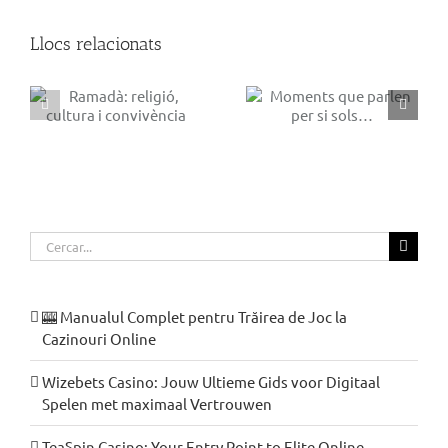
Llocs relacionats
El terrat de
Moments que parlen
Moragas
ia
per si sols…
Cerca
…
🎰 Manualul Complet pentru Trăirea de Joc la
Cazinouri Online
Wizebets Casino: Jouw Ultieme Gids voor Digitaal
Spelen met maximaal Vertrouwen
TeaSpin Casino: Your Entry Point to Elite Online