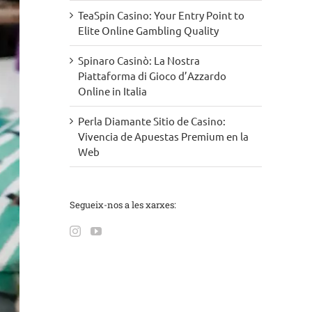
TeaSpin Casino: Your Entry Point to
Elite Online Gambling Quality
Spinaro Casinò: La Nostra
Piattaforma di Gioco d’Azzardo
Online in Italia
Perla Diamante Sitio de Casino:
Vivencia de Apuestas Premium en la
Web
Segueix-nos a les xarxes: