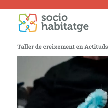
Skip
to
content
Taller de creixement en Actituds
View
Larger
Image