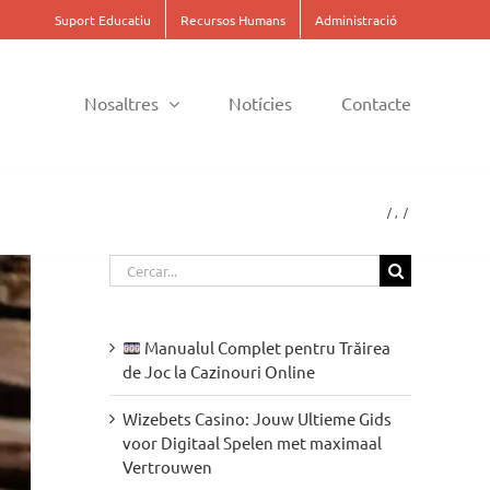
Suport Educatiu
Recursos Humans
Administració
Nosaltres
Notícies
Contacte
Cerca
…
Manualul Complet pentru Trăirea
de Joc la Cazinouri Online
Wizebets Casino: Jouw Ultieme Gids
voor Digitaal Spelen met maximaal
Vertrouwen