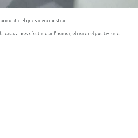
 moment o el que volem mostrar.
la casa, a més d’estimular l’humor, el riure i el positivisme.