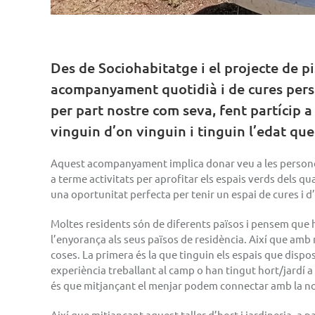
Des de Sociohabitatge i el projecte de p
acompanyament quotidià i de cures perso
per part nostre com seva, fent partícip a
vinguin d’on vinguin i tinguin l’edat que
Aquest acompanyament implica donar veu a les persones 
a terme activitats per aprofitar els espais verds dels 
una oportunitat perfecta per tenir un espai de cures i d
Moltes residents són de diferents països i pensem que 
l’enyorança als seus països de residència. Així que amb
coses. La primera és la que tinguin els espais que dispo
experiència treballant al camp o han tingut hort/jardí 
és que mitjançant el menjar podem connectar amb la nost
Així que mitjançant aquest taller d’hort i jardineria, a p