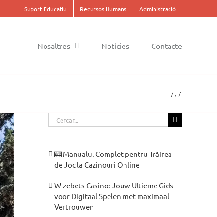
Suport Educatiu
Recursos Humans
Administració
Nosaltres
Notícies
Contacte
Cerca
…
🎰 Manualul Complet pentru Trăirea
de Joc la Cazinouri Online
Wizebets Casino: Jouw Ultieme Gids
voor Digitaal Spelen met maximaal
Vertrouwen