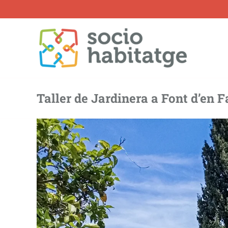
Skip
to
content
Taller de Jardinera a Font d’en 
View
Larger
Image