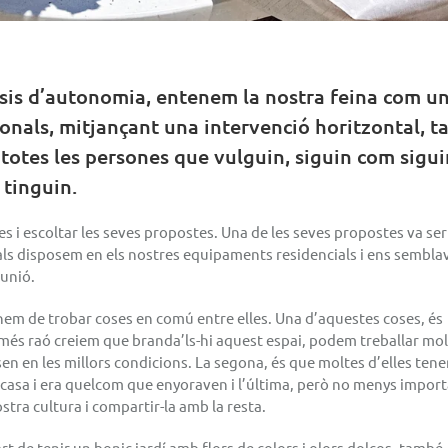
isis d’autonomia, entenem la nostra feina com u
nals, mitjançant una intervenció horitzontal, t
 totes les persones que vulguin, siguin com sigui
 tinguin.
i escoltar les seves propostes. Una de les seves propostes va ser
quals disposem en els nostres equipaments residencials i ens sembla
’unió.
hem de trobar coses en comú entre elles. Una d’aquestes coses, és
 més raó creiem que branda’ls-hi aquest espai, podem treballar mo
sen en les millors condicions. La segona, és que moltes d’elles ten
a casa i era quelcom que enyoraven i l’última, però no menys import
ra cultura i compartir-la amb la resta.
art de tenir un bonic jardí amb flors de colors i olors dolços, també