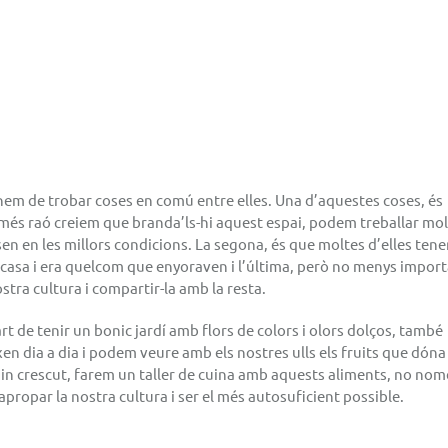
hem de trobar coses en comú entre elles. Una d’aquestes coses, és
 més raó creiem que branda’ls-hi aquest espai, podem treballar mo
sen en les millors condicions. La segona, és que moltes d’elles ten
a casa i era quelcom que enyoraven i l’última, però no menys import
ra cultura i compartir-la amb la resta.
art de tenir un bonic jardí amb flors de colors i olors dolços, també
en dia a dia i podem veure amb els nostres ulls els fruits que dóna 
agin crescut, farem un taller de cuina amb aquests aliments, no nom
propar la nostra cultura i ser el més autosuficient possible.