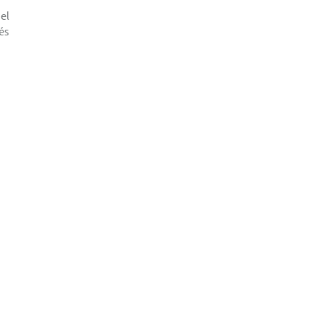
el
és