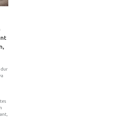
n
ant
n,
 dur
va
ltes
en
ant,