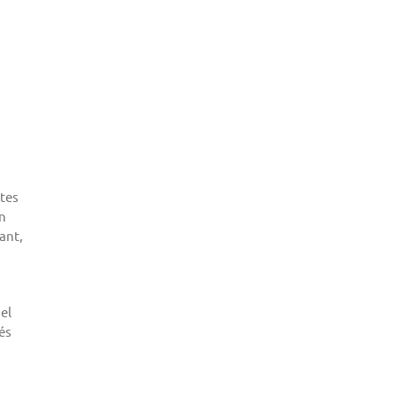
ltes
en
ant,
el
és