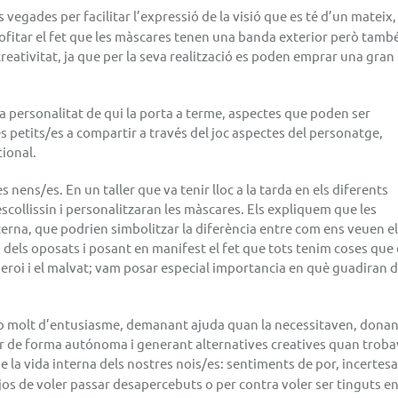
s
vegades
per facilitar l’expressió de la visió que es té d’un mateix,
ofitar el
fet que les màscares tenen una banda exterior però tamb
a creativitat, ja que per la seva realització es poden emprar una gran
a personalitat de qui la porta a terme, aspectes que poden ser
s petits/es a compartir a través del joc aspectes del personatge,
ional.
es nens
/es. En un taller que va tenir lloc a la tarda en els diferents
collissin i personalitzaran les màscares. Els expliquem que les
terna, que podrien simbolitzar la diferència entre com ens veuen e
ó dels oposats i posant en manifest el fet que tots tenim coses que
roi i el malvat; vam posar especial
importancia
en què
guadiran
d
mb molt d’entusiasme, demanant ajuda quan la necessitaven, donan
ar de forma
autónoma
i generant alternatives creatives quan trob
e la vida interna dels nostres nois/es: sentiments de por, incertesa
jos de voler passar desapercebuts o per contra voler ser tinguts e