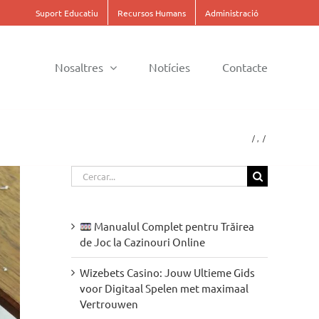
Suport Educatiu
Recursos Humans
Administració
Nosaltres
Notícies
Contacte
Cerca
…
Manualul Complet pentru Trăirea
de Joc la Cazinouri Online
Wizebets Casino: Jouw Ultieme Gids
voor Digitaal Spelen met maximaal
Vertrouwen