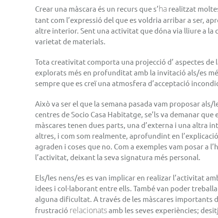
ha
Crear una màscara és un recurs que s’
realitzat
molte
tant com l’expressió del que es voldria arribar a ser,
apr
altre interior. Sent una activitat que dóna via lliure a l
varietat de materials.
Tota creativitat comporta una projecció
d’ aspectes
de l
explorats més en profunditat amb la invitació als/es mé
sempre que es creï una atmosfera d’acceptació incondic
Això va ser el que la
semana
pasada
vam proposar als/
l
centres de
Socio
Casa Habitatge, se’ls va demanar que es
màscares tenen dues parts, una d’externa i una altra in
altres, i com som
realmente
, aprofundint en l’explicaci
agraden i coses que no. Com a exemples vam posar a l’he
l’activitat, deixant la seva signatura més personal.
Els/
les nens
/
es es
van implicar en
realizar
l’activitat a
idees i col·laborant entre ells. També van poder treball
alguna dificultat. A través de les màscares importants d
relacionats
frustració
amb les seves experiències; desit