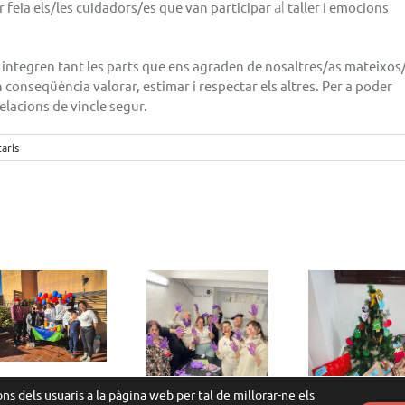
al
feia els/
les cuidadors
/es que van participar
taller i emocions
 i integren tant les parts que ens agraden de nosaltres/as
mateixos
n conseqüència valorar, estimar i respectar els altres. Per a poder
relacions de vincle segur.
aris
Celebració del
Dia
Internacional
Ramadà:
Reis Mags
de la Dona:
cul
Tallers per la
conv
Igualtat i el
ns dels usuaris a la pàgina web per tal de millorar-ne els