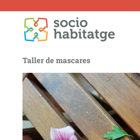
Skip
to
content
Taller de mascares
View
Larger
Image