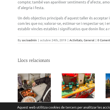
compte; també van aparèixer sentiments d’afecte, amor 
d’alegria i festa.
Un dels objectius principals d’aquest taller és acceptar
com les que no; valorar-se, estimar-se i respectar-se; i e
establir vincles estables i significatius que donin lloc a 
By
socioadmin
|
octubre 24th, 2019
|
Activitats
,
General
|
0 Coment
Llocs relacionats
Moments que
El terrat de
parlen per si
Moragas
sols…
 religió,
tura i
ivència
Aquest web utilitza cookies de tercers per analitzar les accio