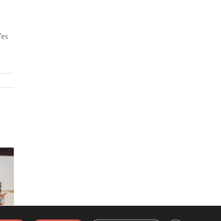
/es
Moments que
El terrat de
parlen per si
Moragas
sols…
 religió,
tura i
ivència