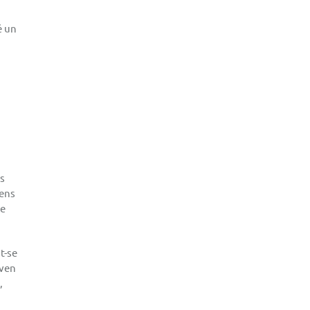
é un
ls
 ens
e
t-se
aven
,
n