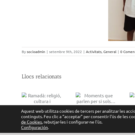
By
socioadmin
|
setembre 9th, 2022
|
Activitats
,
General
|
0 Coment
Llocs relacionats
Moments que
 religió,
El terrat de
parlen per si
tura i
Moragas
sols…
ivència
Aquest web utilitza cookies de tercers per analitzar les accio
continguts. Feu clic a “acceptar” per consentir l'ús de les c
de Cookies
, rebutjar-les i configurar-ne l'ús.
Configuración
.