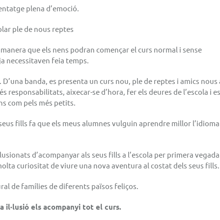
nentatge plena d’emoció.
lar ple de nous reptes
 manera que els nens podran començar el curs normal i sense
ja necessitaven feia temps.
s. D’una banda, es presenta un curs nou, ple de reptes i amics nou
s responsabilitats, aixecar-se d’hora, fer els deures de l’escola i e
ns com pels més petits.
 seus fills fa que els meus alumnes vulguin aprendre millor l’idioma
·lusionats d’acompanyar als seus fills a l’escola per primera vegada
ta curiositat de viure una nova aventura al costat dels seus fills.
al de famílies de diferents països feliços.
a il·lusió els acompanyi tot el curs.