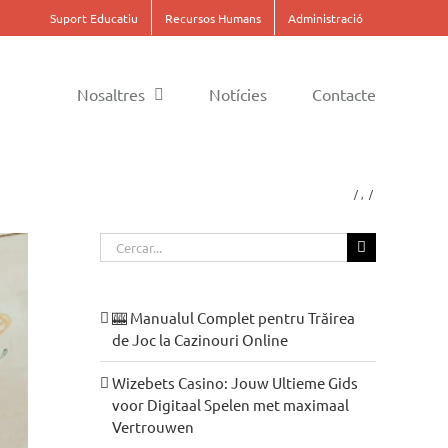
Suport Educatiu
Recursos Humans
Administració
Nosaltres
Notícies
Contacte
Cerca
…
🎰 Manualul Complet pentru Trăirea
de Joc la Cazinouri Online
Wizebets Casino: Jouw Ultieme Gids
voor Digitaal Spelen met maximaal
Vertrouwen