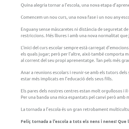
Quina alegria tornar a l’escola, una nova etapa d’apre
Comencem un nou curs, una nova fase i un nou any esco
Enguany sense màscaretes ni distància de seguretat de
restriccions. Més lliures i amb una nova normalitat que 
L’inici del curs escolar sempre està carregat d’emocion
els quals jugar; però per l’altre, això també comporta mé
al corrent del seu propi aprenentatge. Tan pels més gra
Anar a reunions escolars i reunir-se amb els tutors dels
estar més implicats en l’educació dels seus fills.
Els pares dels nostres centres estan molt orgullosos i il
Per una banda una mica espantats pel canvi però amb mol
La tornada a l’escola és un gran retrobament multicultur
Feliç tornada a l’escola a tots els nens i nenes! Que l