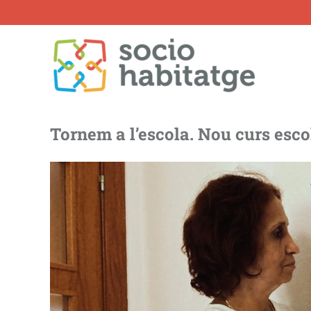
Skip
to
content
Tornem a l’escola. Nou curs esco
View
Larger
Image