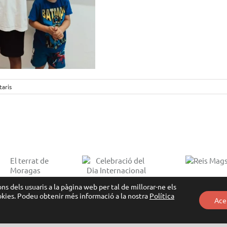
aris
Celebració del
Reis
Dia
Ramadà:
Mags
Internacional
cul
de la Dona:
conv
ns dels usuaris a la pàgina web per tal de millorar-ne els
Tallers per la
ookies. Podeu obtenir més informació a la nostra
Política
Ace
Igualtat i el
Respecte