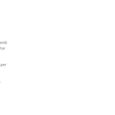
s amb
star
 per
.