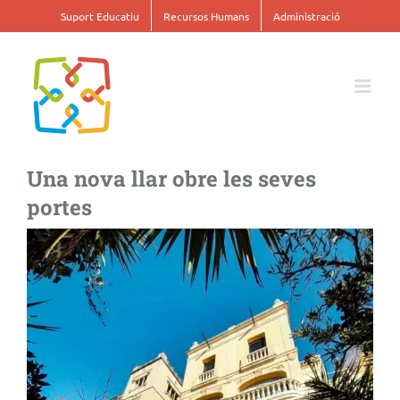
Skip
Suport Educatiu
Recursos Humans
Administració
to
content
Una nova llar obre les seves
portes
View
Larger
Image