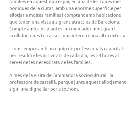
famílies en aquest nou espai, en una de les zones més
boniques de la ciutat, amb una enorme superfície per
allotjar a moltes families i comptant amb habitacions
que tenen una vista als grans atractius de Barcelona.
Compte amb cinc plantes, un menjador molt gran i
acollidor, dues terrasses, una interna i una altra externa.
I com sempre amb un equip de professionals capacitats
per resoldre les activitats de cada dia, les 24 hores al
servei de les necessitats de les famìlies.
A més de la visita de l’animadora sociocultural i la
professora de castellà, perquè junts aquest allotjament
sigui una digna llar per a tothom.