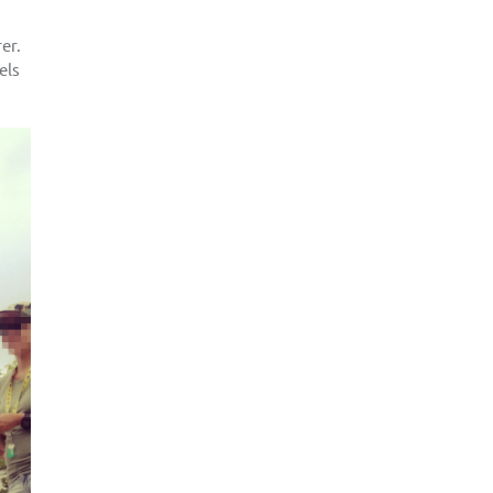
rer.
els