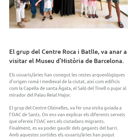
El grup del Centre Roca i Batlle, va anar a
visitar el Museu d’Història de Barcelona.
Els usuaris/àries han conegut les restes arqueològiques
d’origen romà i medieval de la ciutat, així com edificis
com la Capella de santa Àgata, el Saló del Tinell o pujar al
mirador del Palau Reial Major.
El grup del Centre Olzinelles, va fer una visita guiada a
l’OAC de Sants. On ens van explicar els diferents serveis
que ofereix l’OAC vers els ciutadans migrants.
Finalment, es va poder gaudir dels gegants del barri.
Amb aquestes sortides els usuaris/àries han pogut